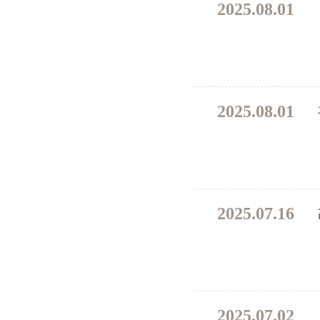
2025.08.01
2025.08.01
2025.07.16
2025.07.02